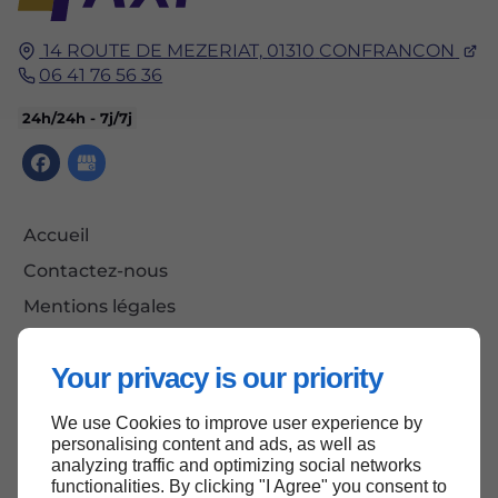
14 ROUTE DE MEZERIAT,
01310
CONFRANCON
06 41 76 56 36
24h/24h - 7j/7j
Accueil
Contactez-nous
Mentions légales
Plan du site
Your privacy is our priority
We use Cookies to improve user experience by
Haut de page
personalising content and ads, as well as
analyzing traffic and optimizing social networks
functionalities. By clicking "I Agree" you consent to