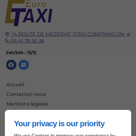
14 ROUTE DE MEZERIAT,
01310
CONFRANCON
06 41 76 56 36
24h/24h - 7j/7j
Accueil
Contactez-nous
Mentions légales
Plan du site
Your privacy is our priority
We use Cookies to improve user experience by