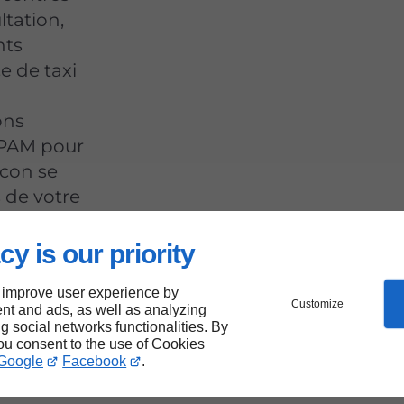
ltation,
nts
ce de taxi
ons
 CPAM pour
âcon se
 de votre
cy is our priority
 improve user experience by
Customize
nt and ads, as well as analyzing
able
ng social networks functionalities. By
you consent to the use of Cookies
vous
Google
Facebook
.