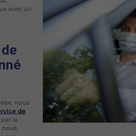
us
ux avec un
 de
onné
réée, nous
ervice de
par la
e nous