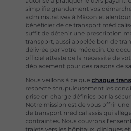
autorise à pratiquer le tiers payant, 
simplifie grandement vos démarch
administratives à Mâcon et alentour
bénéficier de ce transport médicalisé
suffit de détenir une prescription m
transport, aussi appelée bon de tran
délivrée par votre médecin. Ce do
officiel atteste de la nécessité de vo
déplacement pour des raisons de sa
Nous veillons à ce que
chaque trans
respecte scrupuleusement les condi
prise en charge définies par la sécuri
Notre mission est de vous offrir une
de transport médical assis qui allèg
contraintes. Nous couvrons l'ensem
trajets vers les hôpitaux, cliniques e