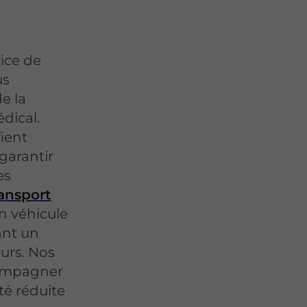
vice de
us
e la
dical.
fient
garantir
es
ransport
n véhicule
ant un
ours. Nos
compagner
té réduite