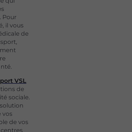
ce qui
es
. Pour
, il vous
édicale de
sport,
cument
tre
nté.
port VSL
tions de
té sociale.
 solution
e vos
ble de vos
t centres