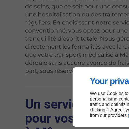
de soins, que ce soit pour une consu
une hospitalisation ou des traiteme
réguliers. En choisissant notre servi
conventionné, vous optez pour une
tranquillité d'esprit totale. Nous gér
directement les formalités avec la
que votre transport médicalisé à M
déroule sans aucune avance de frais
part, sous réserve de vos droits.
Your priva
We use Cookies to
personalising conte
Un service VSL fi
traffic and optimizi
clicking "I Agree" 
pour vos rendez-
from our providers