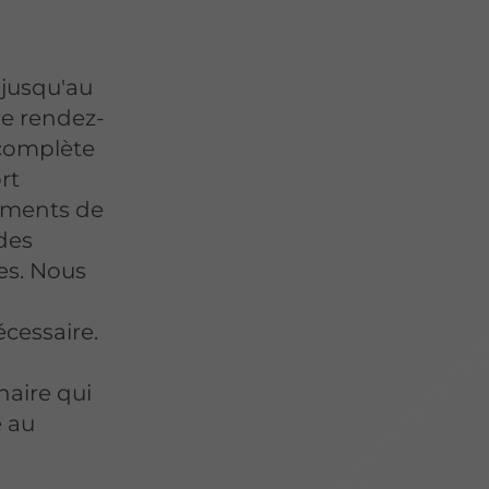
 jusqu'au
re rendez-
 complète
rt
sements de
des
es. Nous
cessaire.
naire qui
é au