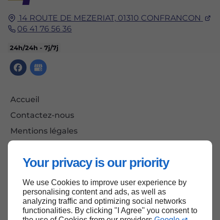
14 ROUTE DE MEZERIAT,
01310
CONFRANCON
06 41 76 56 36
24h/24h - 7j/7j
Accueil
Contactez-nous
Mentions légales
Plan du site
Your privacy is our priority
We use Cookies to improve user experience by
Haut de page
personalising content and ads, as well as
analyzing traffic and optimizing social networks
functionalities. By clicking "I Agree" you consent to
the use of Cookies from our providers
Google