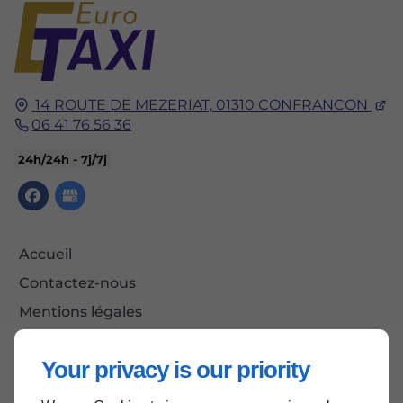
14 ROUTE DE MEZERIAT,
01310
CONFRANCON
06 41 76 56 36
24h/24h - 7j/7j
Accueil
Contactez-nous
Mentions légales
Plan du site
Your privacy is our priority